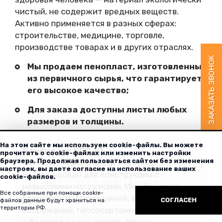
чистый, не содержит вредных веществ.
Активно применяется в разных сферах:
строительстве, медицине, торговле,
производстве товарах и в других отраслях.
Мы продаем пенопласт, изготовленный
из первичного сырья, что гарантирует
его высокое качество;
Для заказа доступны листы любых
размеров и толщины.
На этом сайте мы используем cookie-файлы. Вы можете
Пенопласт ППС 10
прочитать о cookie-файлах или изменить настройки
браузера. Продолжая пользоваться сайтом без изменения
Легкий и экономичный материал.
настроек, вы даете согласие на использование ваших
Рекомендован для конструкций с
cookie-файлов.
невысокими нагрузками. Им обшивают
Все собранные при помощи cookie-
стены внутри помещений, временных
СОГЛАСЕН
файлов данные будут храниться на
территории РФ.
сооружений, гипсокартонные перегородки
и бесчердачную кровлю. Кроме