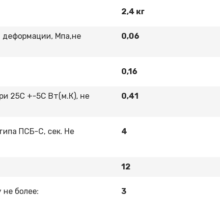
2,4 кг
 деформации, Мпа,не
0,06
0,16
и 25С +-5С Вт(м.К), не
0,41
ипа ПСБ-С, сек. Не
4
12
 не более:
3