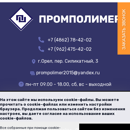
+7 (4862) 78-42-02
+7 (962) 475-42-02
г.Орел, пер. Силикатный, 3
prompolimer2015@yandex.ru
пн-пт 09.00 - 18.00, сб, вс - выходной
ИП Потапов Д.А.
, 2016-
2026
©
На этом сайте мы используем cookie-файлы. Вы можете
Политика по обработке персональных данных
прочитать о cookie-файлах или изменить настройки
Все права защищены
браузера. Продолжая пользоваться сайтом без изменения
Цены указанные на сайте не являются публичной офертой
настроек, вы даете согласие на использование ваших
cookie-файлов.
Все собранные при помощи cookie-