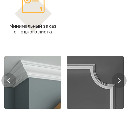
Минимальный заказ
от одного листа
Мол
рнизы
Молдинги
цоко