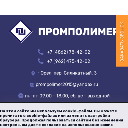
+7 (4862) 78-42-02
+7 (962) 475-42-02
г.Орел, пер. Силикатный, 3
prompolimer2015@yandex.ru
пн-пт 09.00 - 18.00, сб, вс - выходной
ИП Потапов Д.А.
, 2016-
2026
©
На этом сайте мы используем cookie-файлы. Вы можете
Политика по обработке персональных данных
прочитать о cookie-файлах или изменить настройки
Все права защищены
браузера. Продолжая пользоваться сайтом без изменения
Цены указанные на сайте не являются публичной офертой
настроек, вы даете согласие на использование ваших