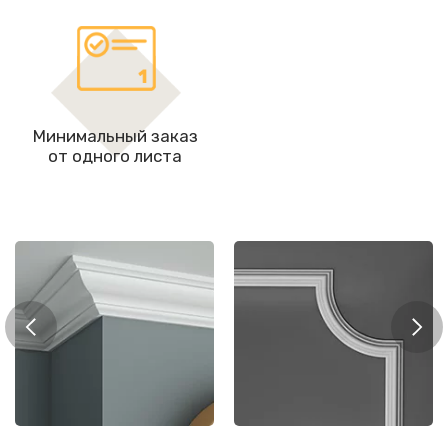
Минимальный заказ
от одного листа
Мол
рнизы
Молдинги
цоко