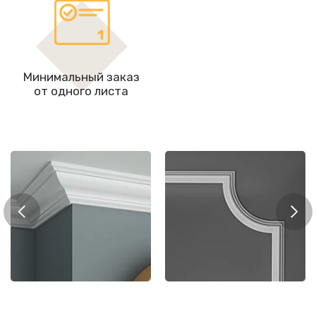
Минимальный заказ
от одного листа
Мол
рнизы
Молдинги
цоко