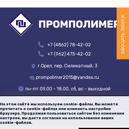
+7 (4862) 78-42-02
+7 (962) 475-42-02
г.Орел, пер. Силикатный, 3
prompolimer2015@yandex.ru
пн-пт 09.00 - 18.00, сб, вс - выходной
ИП Потапов Д.А.
, 2016-
2026
©
На этом сайте мы используем cookie-файлы. Вы можете
Политика по обработке персональных данных
прочитать о cookie-файлах или изменить настройки
Все права защищены
браузера. Продолжая пользоваться сайтом без изменения
Цены указанные на сайте не являются публичной офертой
настроек, вы даете согласие на использование ваших
cookie-файлов.