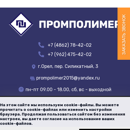
+7 (4862) 78-42-02
+7 (962) 475-42-02
г.Орел, пер. Силикатный, 3
prompolimer2015@yandex.ru
пн-пт 09.00 - 18.00, сб, вс - выходной
ИП Потапов Д.А.
, 2016-
2026
©
На этом сайте мы используем cookie-файлы. Вы можете
Политика по обработке персональных данных
прочитать о cookie-файлах или изменить настройки
Все права защищены
браузера. Продолжая пользоваться сайтом без изменения
Цены указанные на сайте не являются публичной офертой
настроек, вы даете согласие на использование ваших
cookie-файлов.