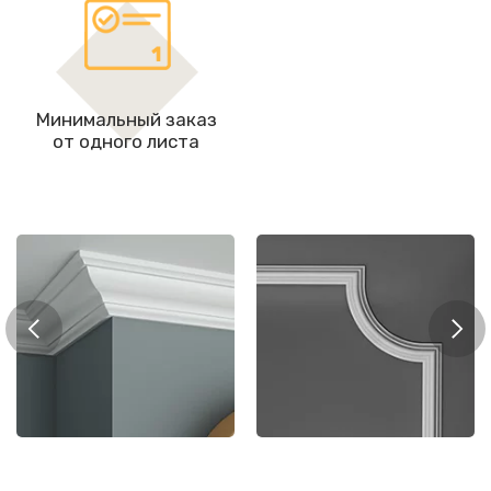
Минимальный заказ
от одного листа
Мол
рнизы
Молдинги
цоко