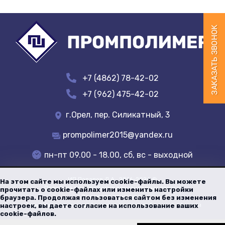
+7 (4862) 78-42-02
+7 (962) 475-42-02
г.Орел, пер. Силикатный, 3
prompolimer2015@yandex.ru
пн-пт 09.00 - 18.00, сб, вс - выходной
ИП Потапов Д.А.
, 2016-
2026
©
На этом сайте мы используем cookie-файлы. Вы можете
Политика по обработке персональных данных
прочитать о cookie-файлах или изменить настройки
Все права защищены
браузера. Продолжая пользоваться сайтом без изменения
Цены указанные на сайте не являются публичной офертой
настроек, вы даете согласие на использование ваших
cookie-файлов.