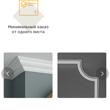
Минимальный заказ
от одного листа
Мол
рнизы
Молдинги
цоко