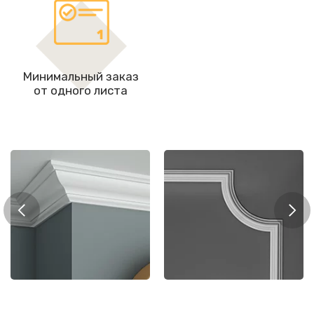
Минимальный заказ
от одного листа
Мол
рнизы
Молдинги
цоко