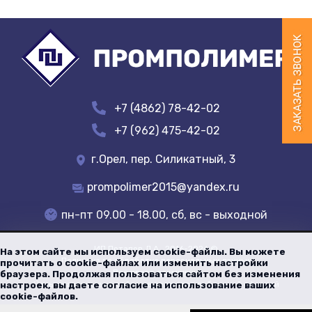
+7 (4862) 78-42-02
+7 (962) 475-42-02
г.Орел, пер. Силикатный, 3
prompolimer2015@yandex.ru
пн-пт 09.00 - 18.00, сб, вс - выходной
ИП Потапов Д.А.
, 2016-
2026
©
На этом сайте мы используем cookie-файлы. Вы можете
Политика по обработке персональных данных
прочитать о cookie-файлах или изменить настройки
Все права защищены
браузера. Продолжая пользоваться сайтом без изменения
Цены указанные на сайте не являются публичной офертой
настроек, вы даете согласие на использование ваших
cookie-файлов.