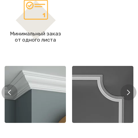
Минимальный заказ
от одного листа
Мол
рнизы
Молдинги
цоко