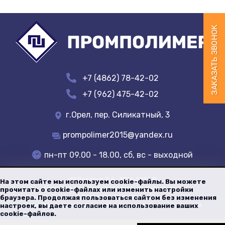
+7 (4862) 78-42-02
+7 (962) 475-42-02
г.Орел, пер. Силикатный, 3
prompolimer2015@yandex.ru
пн-пт 09.00 - 18.00, сб, вс - выходной
ИП Потапов Д.А.
, 2016-
2026
©
На этом сайте мы используем cookie-файлы. Вы можете
Политика по обработке персональных данных
прочитать о cookie-файлах или изменить настройки
Все права защищены
браузера. Продолжая пользоваться сайтом без изменения
Цены указанные на сайте не являются публичной офертой
настроек, вы даете согласие на использование ваших
cookie-файлов.