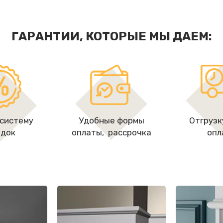
ГАРАНТИИ, КОТОРЫЕ МЫ ДАЕМ:
 систему
Удобные формы
Отгрузк
идок
оплаты, рассрочкa
опл
Молдинги
Изосайдинг
цокольные