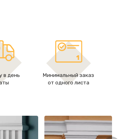
у в день
Минимальный заказ
аты
от одного листа
Пилястры
Полуколонн