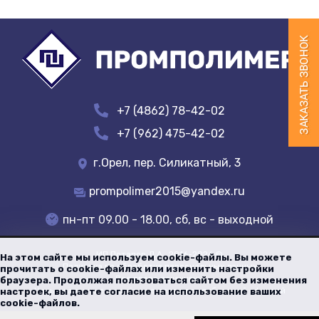
+7 (4862) 78-42-02
+7 (962) 475-42-02
г.Орел, пер. Силикатный, 3
prompolimer2015@yandex.ru
пн-пт 09.00 - 18.00, сб, вс - выходной
ИП Потапов Д.А.
, 2016-
2026
©
На этом сайте мы используем cookie-файлы. Вы можете
Политика по обработке персональных данных
прочитать о cookie-файлах или изменить настройки
Все права защищены
браузера. Продолжая пользоваться сайтом без изменения
Цены указанные на сайте не являются публичной офертой
настроек, вы даете согласие на использование ваших
cookie-файлов.