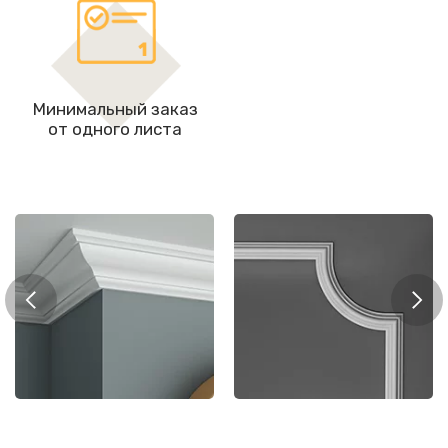
Минимальный заказ
от одного листа
Мол
рнизы
Молдинги
цоко