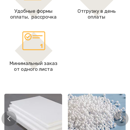
Удобные формы
Отгрузку в день
оплаты, рассрочкa
оплаты
Минимальный заказ
от одного листа
нопласт
Гранулы
Пен
плитах
пенопласта
5
истах)